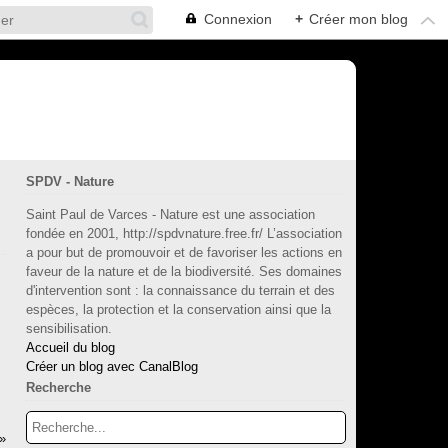
Connexion
+
Créer mon blog
SPDV - Nature
Saint Paul de Varces - Nature est une association
fondée en 2001, http://spdvnature.free.fr/ L’association
a pour but de promouvoir et de favoriser les actions en
faveur de la nature et de la biodiversité. Ses domaines
d'intervention sont : la connaissance du terrain et des
espèces, la protection et la conservation ainsi que la
sensibilisation.
Accueil du blog
Créer un blog avec CanalBlog
Recherche