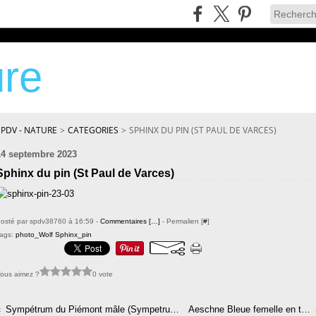
re
SPDV - NATURE
>
CATEGORIES
>
SPHINX DU PIN (ST PAUL DE VARCES)
14 septembre 2023
Sphinx du pin (St Paul de Varces)
osté par spdv38760 à 16:59 -
Commentaires [
…
]
- Permalien [
#
]
ags:
photo_Wolf Sphinx_pin
ous aimez ?
0 vote
Sympétrum du Piémont mâle (Sympetrum pedemontanum)
Aeschne Bleue femelle en train de pondre