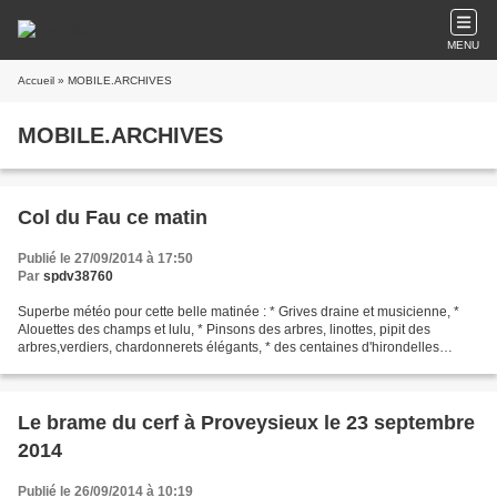
MENU
Accueil
» MOBILE.ARCHIVES
MOBILE.ARCHIVES
Col du Fau ce matin
Publié le 27/09/2014 à 17:50
Par
spdv38760
Superbe météo pour cette belle matinée : * Grives draine et musicienne, *
Alouettes des champs et lulu, * Pinsons des arbres, linottes, pipit des
arbres,verdiers, chardonnerets élégants, * des centaines d'hirondelles
rustiques avec qq H. de rivage et...
Le brame du cerf à Proveysieux le 23 septembre
2014
Publié le 26/09/2014 à 10:19