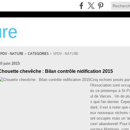
re
SPDV - NATURE
>
CATEGORIES
>
SPDV - NATURE
20 juin 2015
Chouette chevêche : Bilan contrôle nidification 2015
Cinq nichoirs posés par
l'Association sont occu
és ce printemps à St P
ul de Varces.. Un de pl
s que l'an dernier. Cepe
dant, il est à noter que 
eux nouveaux nichoirs 
ont occupés mais un 'a
cien' abandonné! Pour l
secteur Martinais, com