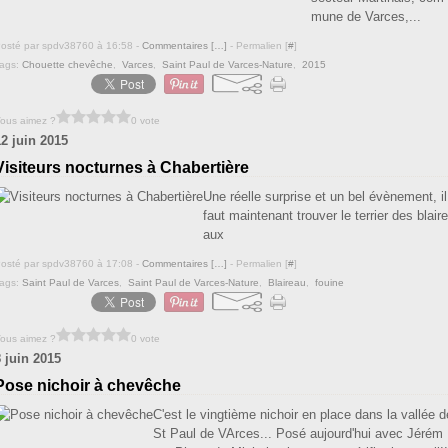
mune de Varces,...
osté par spdv38760 à 16:58 -
Commentaires [
…
]
- Permalien [
#
]
ags:
Chouette chevêche
,
Varces
,
Saint Paul de Varces-Nature
,
2015
ous aimez ?
0 vote
12 juin 2015
Visiteurs nocturnes à Chabertière
Une réelle surprise et un bel évènement, il
faut maintenant trouver le terrier des blaire
aux
osté par spdv38760 à 17:08 -
Commentaires [
…
]
- Permalien [
#
]
ags:
Saint Paul de Varces
,
Saint Paul de Varces-Nature
,
Blaireau
,
fouine
ous aimez ?
0 vote
8 juin 2015
Pose nichoir à chevêche
C'est le vingtième nichoir en place dans la vallée d
St Paul de VArces... Posé aujourd'hui avec Jérém