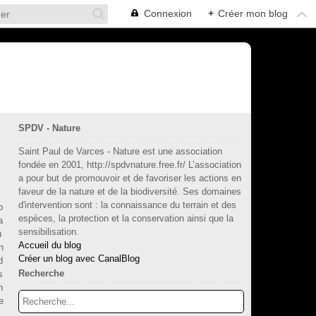
Connexion
+
Créer mon blog
SPDV - Nature
Saint Paul de Varces - Nature est une association
fondée en 2001, http://spdvnature.free.fr/ L’association
a pour but de promouvoir et de favoriser les actions en
faveur de la nature et de la biodiversité. Ses domaines
d'intervention sont : la connaissance du terrain et des
p
espèces, la protection et la conservation ainsi que la
a
sensibilisation.
u
Accueil du blog
n
Créer un blog avec CanalBlog
d
Recherche
s
n
e