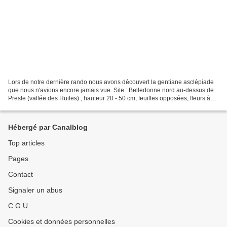
Lors de notre dernière rando nous avons découvert la gentiane asclépiade
que nous n'avions encore jamais vue. Site : Belledonne nord au-dessus de
Presle (vallée des Huiles) ; hauteur 20 - 50 cm; feuilles opposées, fleurs à
l'aisselle des feuilles supérieures....
Hébergé par Canalblog
Top articles
Pages
Contact
Signaler un abus
C.G.U.
Cookies et données personnelles