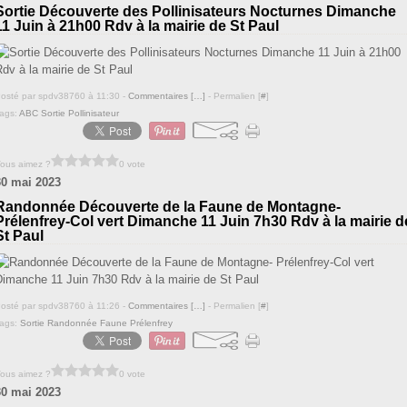
Sortie Découverte des Pollinisateurs Nocturnes Dimanche
11 Juin à 21h00 Rdv à la mairie de St Paul
osté par spdv38760 à 11:30 -
Commentaires [
…
]
- Permalien [
#
]
ags:
ABC Sortie Pollinisateur
ous aimez ?
0 vote
30 mai 2023
Randonnée Découverte de la Faune de Montagne-
Prélenfrey-Col vert Dimanche 11 Juin 7h30 Rdv à la mairie d
St Paul
osté par spdv38760 à 11:26 -
Commentaires [
…
]
- Permalien [
#
]
ags:
Sortie Randonnée Faune Prélenfrey
ous aimez ?
0 vote
30 mai 2023