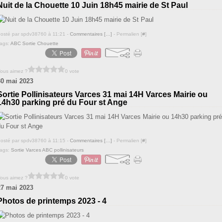
Nuit de la Chouette 10 Juin 18h45 mairie de St Paul
osté par spdv38760 à 11:21 -
Commentaires [
…
]
- Permalien [
#
]
ags:
ABC Sortie Chouette
ous aimez ?
0 vote
30 mai 2023
Sortie Pollinisateurs Varces 31 mai 14H Varces Mairie ou
14h30 parking pré du Four st Ange
osté par spdv38760 à 11:15 -
Commentaires [
…
]
- Permalien [
#
]
ags:
Sortie Varces ABC pollinisateurs
ous aimez ?
0 vote
27 mai 2023
Photos de printemps 2023 - 4