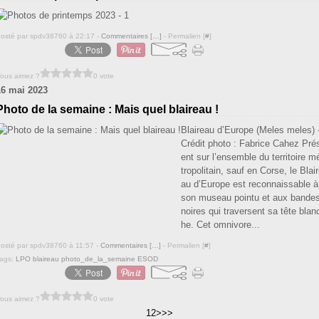
osté par spdv38760 à 22:17 -
Commentaires [
…
]
- Permalien [
#
]
ous aimez ?
0 vote
16 mai 2023
Photo de la semaine : Mais quel blaireau !
Blaireau d’Europe (Meles meles) 
Crédit photo : Fabrice Cahez Pré
ent sur l’ensemble du territoire m
tropolitain, sauf en Corse, le Blai
au d’Europe est reconnaissable à
son museau pointu et aux bande
noires qui traversent sa tête blan
he. Cet omnivore...
osté par spdv38760 à 11:57 -
Commentaires [
…
]
- Permalien [
#
]
ags:
LPO blaireau photo_de_la_semaine ESOD
ous aimez ?
0 vote
1
2
>
>>