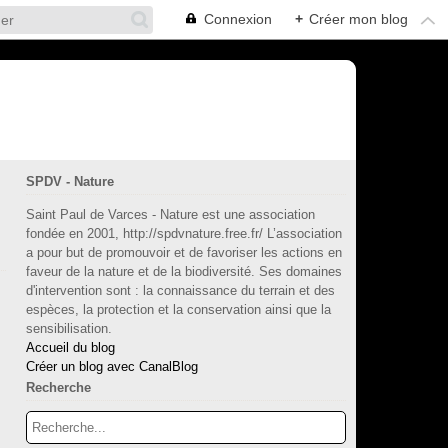
Connexion
+
Créer mon blog
SPDV - Nature
Saint Paul de Varces - Nature est une association
fondée en 2001, http://spdvnature.free.fr/ L’association
a pour but de promouvoir et de favoriser les actions en
faveur de la nature et de la biodiversité. Ses domaines
d'intervention sont : la connaissance du terrain et des
espèces, la protection et la conservation ainsi que la
sensibilisation.
Accueil du blog
Créer un blog avec CanalBlog
Recherche