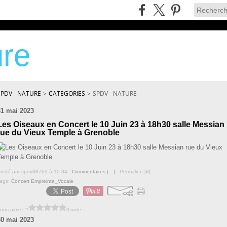
re
SPDV - NATURE
>
CATEGORIES
>
SPDV - NATURE
31 mai 2023
Les Oiseaux en Concert le 10 Juin 23 à 18h30 salle Messian
rue du Vieux Temple à Grenoble
osté par spdv38760 à 10:34 -
Commentaires [
…
]
- Permalien [
#
]
ags:
Concert Empreinte_Vocale
ous aimez ?
0 vote
30 mai 2023