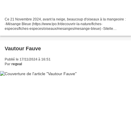
Ce 21 Novembre 2024, avant la neige, beaucoup d'oiseaux à la mangeoire :
-Mésange Bleue (https://www.lpo.fr/decouvrir-la-nature/fiches-
especes/fiches-especes/oiseaux/mesanges/mesange-bleue) -Sitelle
torchepot (https://www.lpo.fr/decouvrir-la-nature/fiches-especes/fiches-
especes/oiseaux/sittelle-torchepot)...
Vautour Fauve
Publié le 17/11/2024 à 16:51
Par
regval