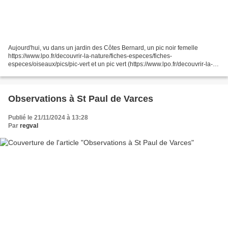
Aujourd'hui, vu dans un jardin des Côtes Bernard, un pic noir femelle
https://www.lpo.fr/decouvrir-la-nature/fiches-especes/fiches-
especes/oiseaux/pics/pic-vert et un pic vert (https://www.lpo.fr/decouvrir-la-
nature/fiches-especes/fiches-especes/oise...
Observations à St Paul de Varces
Publié le 21/11/2024 à 13:28
Par
regval