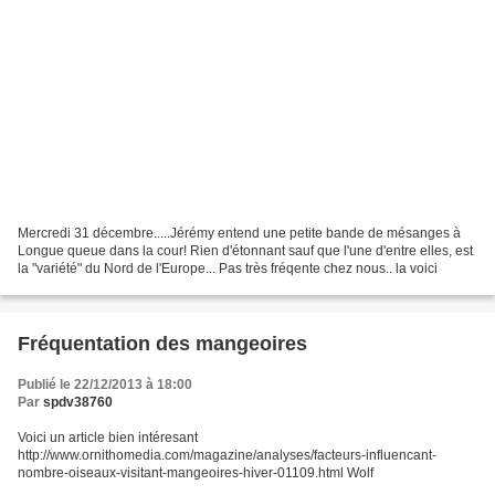
Mercredi 31 décembre.....Jérémy entend une petite bande de mésanges à
Longue queue dans la cour! Rien d'étonnant sauf que l'une d'entre elles, est
la "variété" du Nord de l'Europe... Pas très fréqente chez nous.. la voici
Fréquentation des mangeoires
Publié le 22/12/2013 à 18:00
Par
spdv38760
Voici un article bien intéresant
http://www.ornithomedia.com/magazine/analyses/facteurs-influencant-
nombre-oiseaux-visitant-mangeoires-hiver-01109.html Wolf