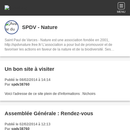
MENU
SPDV - Nature
Saint Paul de Varces - Nature est une association fondée en 2001,
http://spdvnature.free.fr/ L’association a pour but de promouvoir et de
favoriser les actions en faveur de la nature et de la biodiversité. Ses
domaines d'intervention sont : la connaissance du terrain et des espèces, la
protection et la conservation ainsi que la sensibilisation.
Un bon site à visiter
Publié le 08/02/2014 à 14:14
Par
spdv38760
Voici l'adresse de ce site plein de d'informations : Nichoirs
Assemblée Générale : Rendez-vous
Publié le 02/02/2014 à 12:13
Par
spdv38760