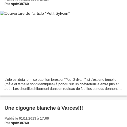
Par
spdv38760
L'été est déjà loin, ce papillon forestier "Petit Sylvain", si c'est une femelle
(mâle et femelle sont identiques) à pondu sur un chèvrefeuille entre juin et
août. Les chenilles hibernent dans un rouleau de feuilles et nous donnent le
plaisir de voir...
Une cigogne blanche à Varces!!!
Publié le 01/11/2013 à 17:09
Par
spdv38760