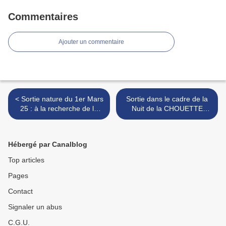
Commentaires
Ajouter un commentaire
< Sortie nature du 1er Mars
Sortie dans le cadre de la
25 : à la recherche de la
Nuit de la CHOUETTE
chevêchette ...
2025, le samedi 29 mars à
16H30, sur le parking de
l'école des Epis d'or à Saint
Hébergé par Canalblog
Paul de Varces >
Top articles
Pages
Contact
Signaler un abus
C.G.U.