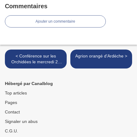
Commentaires
Ajouter un commentaire
< Conférence sur les
Agrion orangé d'Ardèche >
Orchidées le mercredi 21
mai de 10h à 12h et de
17h30 à 19h à la
bibliothèque des Epis d'or à
Hébergé par Canalblog
Saint Paul de Varces
Top articles
Pages
Contact
Signaler un abus
C.G.U.