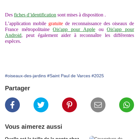
Des
fiches d’identification
sont mises à disposition .
L’application mobile
gratuite
de
reconnaissance des oiseaux de
France métropolitaine
Ois'app pour
A
pple
ou
Ois'app pour
Android
, peut également aider à reconnaître les différentes
espèces.
#oiseaux-des-jardins
#Saint Paul de Varces
#2025
Partager
Vous aimerez aussi
Quelle est la taille de la ponte chez