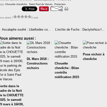
ags:
Chouette chevêche
,
Saint Paul de Varces
,
Protection
ous aimez ?
0 vote
Ascalaphe soufré : Libelloides coccajus
L'orchis de Fuchs : Dactylorhiza fuchsii
Vous aimerez aussi :
Pose nichoir à
DL Mars 2018 :
chevêche
Constructions
Chouette
nichoirs
chevêche : Bilan
contrôle
nidification 2015
Sortie dans le
cadre de la Nuit
de la CHOUETTE
2025, le samedi
29 mars à 16H30,