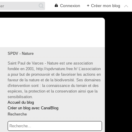
Connexion
+
Créer mon blog
SPDV - Nature
Saint Paul de Varces - Nature est une association
fondée en 2001, http://spdvnature.free.fr/ L’association
a pour but de promouvoir et de favoriser les actions en
faveur de la nature et de la biodiversité. Ses domaines
d'intervention sont : la connaissance du terrain et des
s
espèces, la protection et la conservation ainsi que la
sensibilisation.
Accueil du blog
Créer un blog avec CanalBlog
Recherche