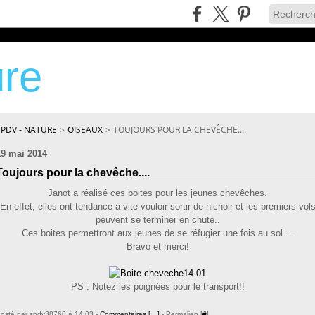
re
SPDV - NATURE
>
OISEAUX
>
TOUJOURS POUR LA CHEVÊCHE....
19 mai 2014
Toujours pour la chevêche....
Janot a réalisé ces boites pour les jeunes chevêches.
En effet, elles ont tendance a vite vouloir sortir de nichoir et les premiers vol
peuvent se terminer en chute..
Ces boites permettront aux jeunes de se réfugier une fois au sol ...
Bravo et merci!
PS : Notez les poignées pour le transport!!
osté par spdv38760 à 14:03 -
Commentaires [
…
]
- Permalien [
#
]