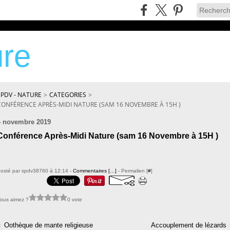
re
SPDV - NATURE
>
CATEGORIES
>
CONFÉRENCE APRÈS-MIDI NATURE (SAM 16 NOVEMBRE À 15H )
4 novembre 2019
Conférence Après-Midi Nature (sam 16 Novembre à 15H )
osté par spdv38760 à 12:14 -
Commentaires [
…
]
- Permalien [
#
]
ous aimez ?
0 vote
Oothèque de mante religieuse
Accouplement de lézards