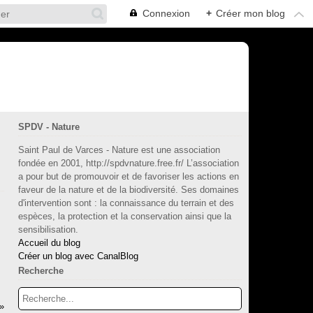
Connexion
+
Créer mon blog
SPDV - Nature
Saint Paul de Varces - Nature est une association
fondée en 2001, http://spdvnature.free.fr/ L’association
a pour but de promouvoir et de favoriser les actions en
faveur de la nature et de la biodiversité. Ses domaines
d'intervention sont : la connaissance du terrain et des
espèces, la protection et la conservation ainsi que la
sensibilisation.
Accueil du blog
Créer un blog avec CanalBlog
Recherche