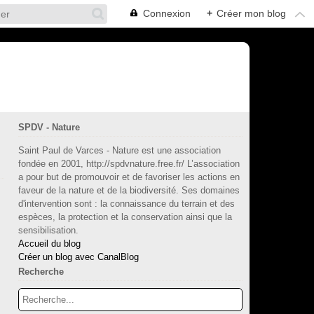
Connexion
+
Créer mon blog
SPDV - Nature
Saint Paul de Varces - Nature est une association
fondée en 2001, http://spdvnature.free.fr/ L’association
a pour but de promouvoir et de favoriser les actions en
faveur de la nature et de la biodiversité. Ses domaines
d'intervention sont : la connaissance du terrain et des
espèces, la protection et la conservation ainsi que la
sensibilisation.
Accueil du blog
Créer un blog avec CanalBlog
Recherche