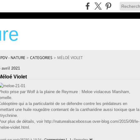
re
SPDV - NATURE
>
CATEGORIES
>
MÉLOÉ VIOLET
 avril 2021
Méloé Violet
Photo prise par Wolf à la plaine de Reymure : Meloe violaceus Marsham,
emelle.
oléoptère qui a la particularité de se défendre contre les prédateurs en
mettant une huile rougeâtre contenant de la cantharidine aussi toxique que la
trychnine.
our plus de détails, voir http://naturealsacebossue.over-blog.com/2015/08/le-
eloe-violet.html.
osté par spdv38760 à 19:54 -
Commentaires [
…
]
- Permalien [
#
]