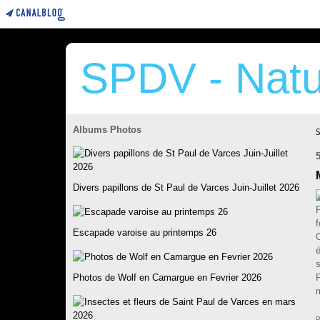
SPDV - Natu
Albums Photos
5
Divers papillons de St Paul de Varces Juin-Juillet 2026
f
Escapade varoise au printemps 26
C
é
s
Photos de Wolf en Camargue en Fevrier 2026
P
m
P