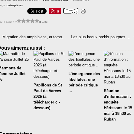
ags:
coléoptères
ous aimez ?
0 vote
Migration des amphibiens, automobilistes, levez le pied !
Les plus beaux orchis pourpres de St Paul de Varces
Vous aimerez aussi :
Marmotte de
Vanoise Juillet
L’émergence des
26
libellules, une
Papillons de St
période critique
Paul de Varces
...
Réunion
2026 (à
d'information :
télécharger ci-
enquête
dessous)
Hérissons le 15
mai à 18h30 au
Ruban