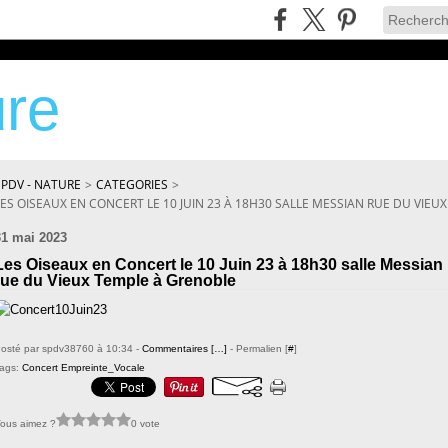
re
SPDV - NATURE
>
CATEGORIES
>
LES OISEAUX EN CONCERT LE 10 JUIN 23 À 18H30 SALLE MESSIAN RUE DU VIEU
31 mai 2023
Les Oiseaux en Concert le 10 Juin 23 à 18h30 salle Messian
rue du Vieux Temple à Grenoble
osté par spdv38760 à 10:34 -
Commentaires [
…
]
- Permalien [
#
]
ags:
Concert Empreinte_Vocale
ous aimez ?
0 vote