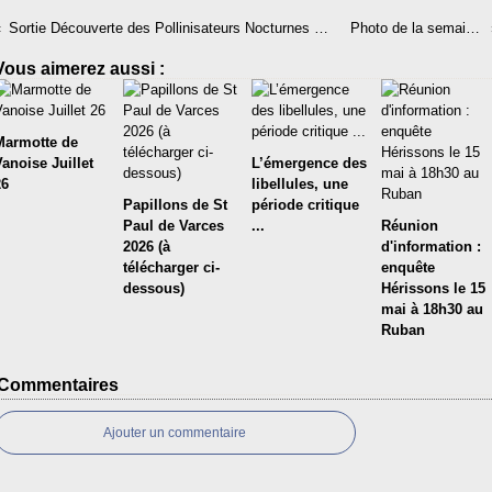
Sortie Découverte des Pollinisateurs Nocturnes Dimanche 11 Juin à 21h00 Rdv à la mairie de St Paul
Photo de la semaine : Espèce de comble !
Vous aimerez aussi :
Marmotte de
Vanoise Juillet
L’émergence des
26
libellules, une
Papillons de St
période critique
Paul de Varces
...
Réunion
2026 (à
d'information :
télécharger ci-
enquête
dessous)
Hérissons le 15
mai à 18h30 au
Ruban
Commentaires
Ajouter un commentaire