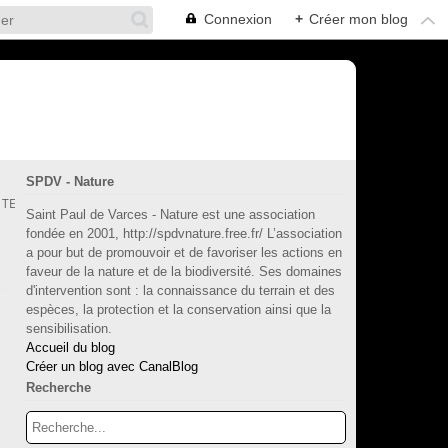
Connexion
+
Créer mon blog
SPDV - Nature
X TEMPLE À GRENOBLE
Saint Paul de Varces - Nature est une association
fondée en 2001, http://spdvnature.free.fr/ L’association
a pour but de promouvoir et de favoriser les actions en
faveur de la nature et de la biodiversité. Ses domaines
d'intervention sont : la connaissance du terrain et des
espèces, la protection et la conservation ainsi que la
sensibilisation.
Accueil du blog
Créer un blog avec CanalBlog
Recherche