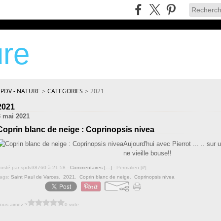
re
SPDV - NATURE
>
CATEGORIES
>
2021
2021
3 mai 2021
Coprin blanc de neige : Coprinopsis nivea
Aujourd'hui avec Pierrot ... .. sur u
ne vieille bouse!!
osté par spdv38760 à 21:58 -
Commentaires [
…
]
- Permalien [
#
]
ags:
Saint Paul de Varces
,
2021
,
Coprin blanc de neige
,
Coprinopsis nivea
ous aimez ?
0 vote