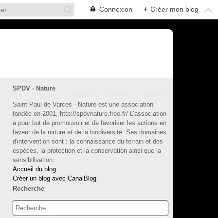
Connexion
+
Créer mon blog
SPDV - Nature
Saint Paul de Varces - Nature est une association
fondée en 2001, http://spdvnature.free.fr/ L’association
a pour but de promouvoir et de favoriser les actions en
faveur de la nature et de la biodiversité. Ses domaines
d'intervention sont : la connaissance du terrain et des
espèces, la protection et la conservation ainsi que la
sensibilisation.
Accueil du blog
Créer un blog avec CanalBlog
Recherche