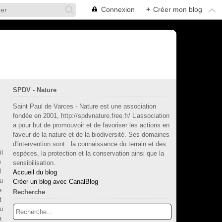
Connexion
+
Créer mon blog
SPDV - Nature
Saint Paul de Varces - Nature est une association
fondée en 2001, http://spdvnature.free.fr/ L’association
a pour but de promouvoir et de favoriser les actions en
faveur de la nature et de la biodiversité. Ses domaines
d'intervention sont : la connaissance du terrain et des
il
espèces, la protection et la conservation ainsi que la
e
sensibilisation.
l
Accueil du blog
u
Créer un blog avec CanalBlog
e
Recherche
t
u
a