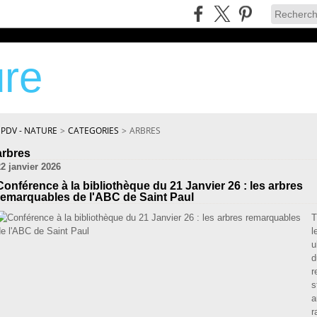
re
SPDV - NATURE
>
CATEGORIES
>
ARBRES
arbres
22 janvier 2026
Conférence à la bibliothèque du 21 Janvier 26 : les arbres
remarquables de l'ABC de Saint Paul
T
l
u
d
r
s
a
r