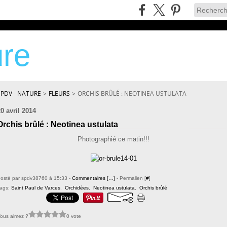
re
SPDV - NATURE
>
FLEURS
>
ORCHIS BRÛLÉ : NEOTINEA USTULATA
0 avril 2014
Orchis brûlé : Neotinea ustulata
Photographié ce matin!!!
osté par spdv38760 à 15:33 -
Commentaires [
…
]
- Permalien [
#
]
ags:
Saint Paul de Varces
,
Orchidées
,
Neotinea ustulata
,
Orchis brûlé
ous aimez ?
0 vote