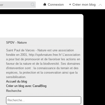
Connexion
+
Créer mon blog
SPDV - Nature
Saint Paul de Varces - Nature est une association
fondée en 2001, http://spdvnature.free.fr/ L’association
a pour but de promouvoir et de favoriser les actions en
faveur de la nature et de la biodiversité. Ses domaines
d'intervention sont : la connaissance du terrain et des
espèces, la protection et la conservation ainsi que la
sensibilisation.
Accueil du blog
Créer un blog avec CanalBlog
Recherche