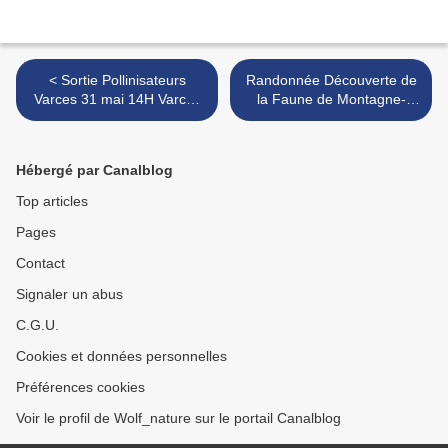
< Sortie Pollinisateurs
Randonnée Découverte de
Varces 31 mai 14H Varces
la Faune de Montagne-
Mairie ou 14h30 parking
Prélenfrey-Col vert
pré du Four st Ange
Dimanche 11 Juin 7h30
Rdv à la mairie de St Paul >
Hébergé par Canalblog
Top articles
Pages
Contact
Signaler un abus
C.G.U.
Cookies et données personnelles
Préférences cookies
Voir le profil de Wolf_nature sur le portail Canalblog