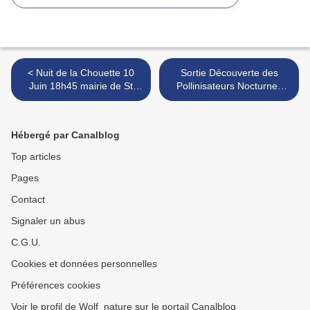
< Nuit de la Chouette 10
Sortie Découverte des
Juin 18h45 mairie de St
Pollinisateurs Nocturnes
Paul
Dimanche 11 Juin à 21h00
Rdv à la mairie de St Paul >
Hébergé par Canalblog
Top articles
Pages
Contact
Signaler un abus
C.G.U.
Cookies et données personnelles
Préférences cookies
Voir le profil de Wolf_nature sur le portail Canalblog